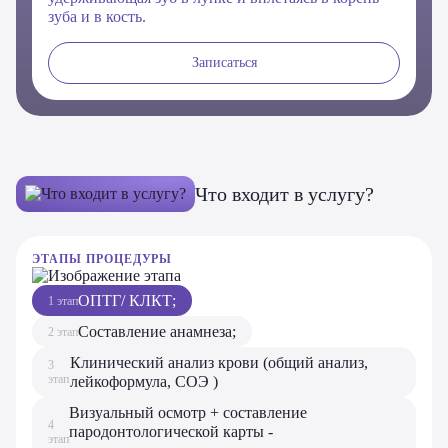
зуба и в кость.
Записаться
Что входит в услугу?
ЭТАПЫ ПРОЦЕДУРЫ
ОПТГ/ КЛКТ;
1 этап
Составление анамнеза;
2 этап
Клинический анализ крови (общий анализ,
3
этап
лейкоформула, СОЭ )
Визуальный осмотр + составление
4
пародонтологической карты -
этап