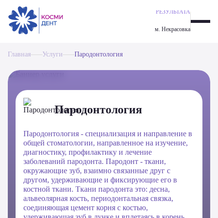
ИМПЛАНТАЦИЯ ALL-ON-6
ОДНОМОМЕНТНАЯ ИМПЛАНТАЦИЯ ЗУБОВ
м. Некрасовка
ИМПЛАНТАЦИЯ ALL-ON-4
ИМПЛАНТАЦИЯ ЗУБОВ
Главная
ПАРОДОНТОЛОГИЯ
Услуги
Пародонтология
ОРТОДОНТИЧЕСКАЯ СТОМАТОЛОГИЯ
ЭСТЕТИЧЕСКАЯ СТОМАТОЛОГИЯ
ПРОФИЛАКТИКА И ГИГИЕНА
ПРОТЕЗИРОВАНИЕ ЗУБОВ
Пародонтология
ХИРУРГИЯ
ТЕРАПЕВТИЧЕСКАЯ СТОМАТОЛОГИЯ
Пародонтология - специализация и направление в
общей стоматологии, направленное на изучение,
диагностику, профилактику и лечение
заболеваний пародонта. Пародонт - ткани,
окружающие зуб, взаимно связанные друг с
другом, удерживающие и фиксирующие его в
костной ткани. Ткани пародонта это: десна,
альвеолярная кость, периодонтальная связка,
соединяющая цемент корня с костью,
удерживающая зуб в лунке и вплетаясь в корень