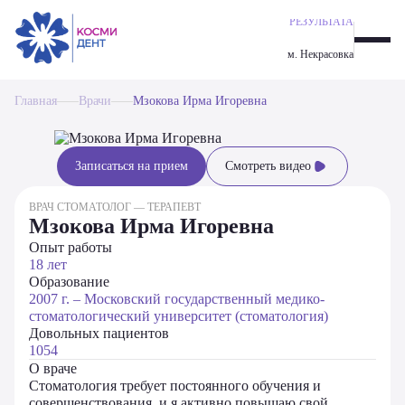
ГАРАНТИЯ
ИМПЛАНТАЦИЯ ALL-ON-6
РЕЗУЛЬТАТА
ОДНОМОМЕНТНАЯ ИМПЛАНТАЦИЯ ЗУБОВ
м. Некрасовка
ИМПЛАНТАЦИЯ ALL-ON-4
ИМПЛАНТАЦИЯ ЗУБОВ
Главная
ПАРОДОНТОЛОГИЯ
Врачи
Мзокова Ирма Игоревна
ОРТОДОНТИЧЕСКАЯ СТОМАТОЛОГИЯ
ЭСТЕТИЧЕСКАЯ СТОМАТОЛОГИЯ
ПРОФИЛАКТИКА И ГИГИЕНА
Записаться на прием
Смотреть видео
ПРОТЕЗИРОВАНИЕ ЗУБОВ
ХИРУРГИЯ
ВРАЧ СТОМАТОЛОГ — ТЕРАПЕВТ
Мзокова Ирма Игоревна
ТЕРАПЕВТИЧЕСКАЯ СТОМАТОЛОГИЯ
Опыт работы
18 лет
Образование
2007 г. – Московский государственный медико-
стоматологический университет (стоматология)
Довольных пациентов
1054
О враче
Стоматология требует постоянного обучения и
совершенствования, и я активно повышаю свой