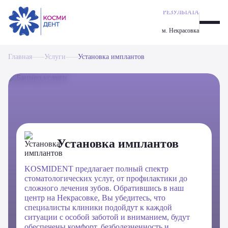
ГАРАНТИЯ
ИМПЛАНТАЦИЯ ALL-ON-6
РЕЗУЛЬТАТА
ОДНОМОМЕНТНАЯ ИМПЛАНТАЦИЯ ЗУБОВ
ИМПЛАНТАЦИЯ ALL-ON-4
м. Некрасовка
ИМПЛАНТАЦИЯ ЗУБОВ
ПАРОДОНТОЛОГИЯ
Главная
Услуги
Установка имплантов
ОРТОДОНТИЧЕСКАЯ СТОМАТОЛОГИЯ
ЭСТЕТИЧЕСКАЯ СТОМАТОЛОГИЯ
ПРОФИЛАКТИКА И ГИГИЕНА
ПРОТЕЗИРОВАНИЕ ЗУБОВ
ХИРУРГИЯ
ТЕРАПЕВТИЧЕСКАЯ СТОМАТОЛОГИЯ
Установка имплантов
KOSMIDENT предлагает полный спектр
стоматологических услуг, от профилактики до
сложного лечения зубов. Обратившись в наш
центр на Некрасовке, Вы убедитесь, что
специалисты клиники подойдут к каждой
ситуации с особой заботой и вниманием, будут
обеспечены комфорт, безболезненность и