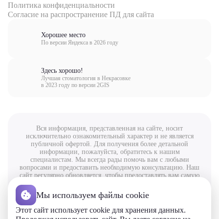
Политика конфиденциальности
Согласие на распространение ПД для сайта
Хорошее место
По версии Яндекса в 2026 году
Здесь хорошо!
Лучшая стоматология в Некрасовке
в 2023 году по версии 2GIS
Вся информация, представленная на сайте, носит
исключительно ознакомительный характер и не является
публичной офертой. Для получения более детальной
информации, пожалуйста, обратитесь к нашим
специалистам. Мы всегда рады помочь вам с любыми
вопросами и предоставить необходимую консультацию. Наш
сайт регулярно обновляется, чтобы предоставлять вам самую
актуальную и полезную информацию. Спасибо за ваше
внимание и доверие!
Мы используем файлы cookie
© ООО «Медикал-Ф», 2026. Все права защищены.
www.kosmident.ru
Этот сайт использует cookie для хранения данных.
Лицензия №ЛО-77-01-017969