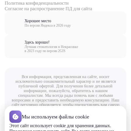
Политика конфиденциальности
Согласие на распространение ПД для сайта
Хорошее место
По версии Яндекса в 2026 году
Здесь хорошо!
Лучшая стоматология в Некрасовке
в 2023 году по версии 2GIS
Вся информация, представленная на сайте, носит
исключительно ознакомительный характер и не является
публичной офертой. Для получения более детальной
информации, пожалуйста, обратитесь к нашим
специалистам. Мы всегда рады помочь вам с любыми
вопросами и предоставить необходимую консультацию. Наш
сайт регулярно обновляется, чтобы предоставлять вам самую
актуальную и полезную информацию. Спасибо за ваше
внимание и доверие!
Мы используем файлы cookie
© ООО «Медикал-Ф», 2026. Все права защищены.
www.kosmident.ru
Этот сайт использует cookie для хранения данных.
Лицензия №ЛО-77-01-017969