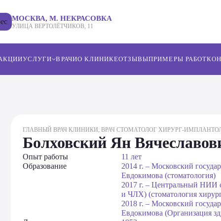
МОСКВА, М. НЕКРАСОВКА
УЛИЦА ВЕРТОЛЁТЧИКОВ, 11
АКЦИИ
УСЛУГИ
ВРАЧИ
О КЛИНИКЕ
ОТЗЫВЫ
ПРИМЕРЫ РАБОТ
КО
ИМПЛАНТАЦИЯ ЗУБОВ
ПАРОДОНТОЛОГИЯ
ГЛАВНЫЙ ВРАЧ КЛИНИКИ, ВРАЧ СТОМАТОЛОГ ХИРУРГ-ИМПЛАНТО
ОРТОДОНТИЧЕСКАЯ СТОМАТОЛОГИЯ
Болховский Ян Вячеславов
ЭСТЕТИЧЕСКАЯ СТОМАТОЛОГИЯ
ПРОФИЛАКТИКА И ГИГИЕНА
Опыт работы
11 лет
ПРОТЕЗИРОВАНИЕ ЗУБОВ
Образование
2014 г. – Московский госуд
Евдокимова (стоматология)
ХИРУРГИЯ
2017 г. – Центральный НИИ
ТЕРАПЕВТИЧЕСКАЯ СТОМАТОЛОГИЯ
и ЧЛХ) (стоматология хирур
2018 г. – Московский госуд
Евдокимова (Организация зд