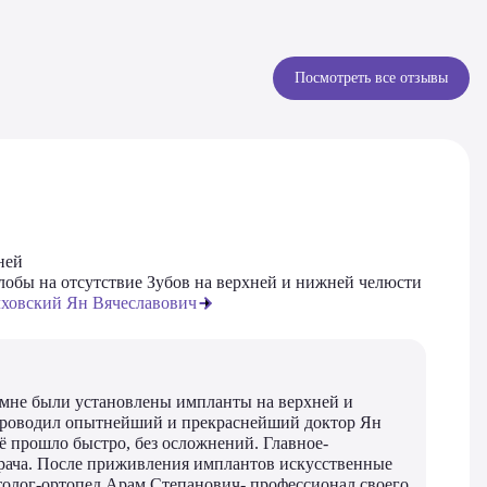
Посмотреть все отзывы
ней
обы на отсутствие Зубов на верхней и нижней челюсти
ховский Ян Вячеславович
мне были установлены импланты на верхней и
роводил опытнейший и прекраснейший доктор Ян
ё прошло быстро, без осложнений. Главное-
рача. После приживления имплантов искусственные
толог-ортопед Арам Степанович- профессионал своего