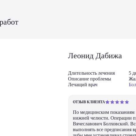
работ
Леонид Дабижа
После
Длительность лечения
5 д
Описание проблемы
Жал
Лечащий врач
Бол
ОТЗЫВ КЛИЕНТА
По медицинским показаниям 
нижней челюсти. Операции п
Вячеславович Болховский. Вс
выполнять все предписания в
зубы мне устанавливал стома