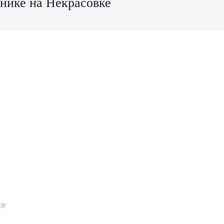
инике на Некрасовке
ОГ